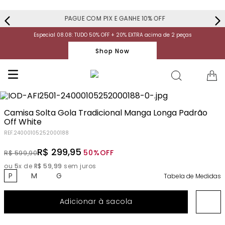
PAGUE COM PIX E GANHE 10% OFF
Especial 08.08: TUDO 50% OFF + 20% EXTRA acima de 2 peças
Shop Now
Camisa Solta Gola Tradicional Manga Longa Padrão
Off White
REF.
24000105252000188
R$
299
,
95
50%
OFF
R$
599
,
90
ou
5
x de
R$
59
,
99
sem juros
P
M
G
Tabela de Medidas
Adicionar à sacola