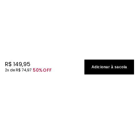
R$
149
,
95
Adicionar à sacola
50%
OFF
2
R$
74
,
97