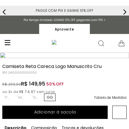
PAGUE COM PIX E GANHE 10% OFF
Por tempo limitado: GANHE 10% OFF pagando com PIX ⚡️
Aproveite
Camiseta Reta Careca Logo Manuscrito Cru
REF.
24100100311000050
R$
149
,
95
50%
OFF
R$
299
,
90
ou
2
x de
R$
74
,
97
sem juros
P
M
G
GG
Tabela de Medidas
Adicionar à sacola
Descrição
Composição
Trocas e devoluções