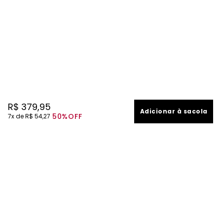
R$
379
,
95
Adicionar à sacola
50%
OFF
7
R$
54
,
27