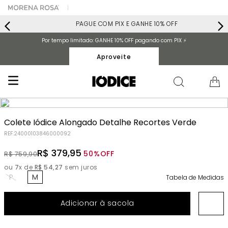
PAGUE COM PIX E GANHE 10% OFF
Por tempo limitado: GANHE 10% OFF pagando com PIX ⚡️
Aproveite
Colete Iódice Alongado Detalhe Recortes Verde
REF.
24000103846000092
R$
379
,
95
50%
OFF
R$
759
,
90
ou
7
x de
R$
54
,
27
sem juros
P
M
Tabela de Medidas
Adicionar à sacola