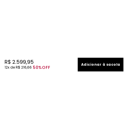
R$
2
.
599
,
95
Adicionar à sacola
50%
OFF
12
R$
216
,
66