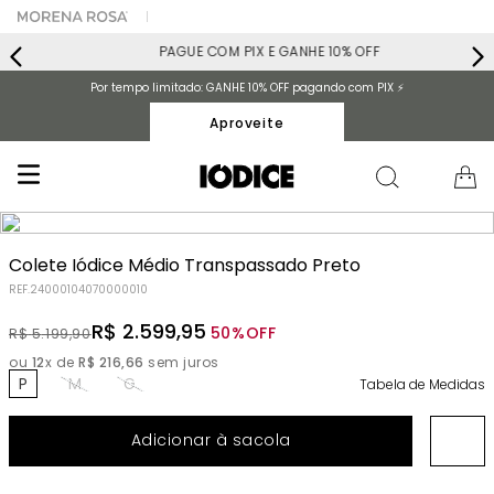
PAGUE COM PIX E GANHE 10% OFF
Por tempo limitado: GANHE 10% OFF pagando com PIX ⚡️
Aproveite
Colete Iódice Médio Transpassado Preto
REF.
24000104070000010
R$
2
.
599
,
95
50%
OFF
R$
5
.
199
,
90
ou
12
x de
R$
216
,
66
sem juros
P
M
G
Tabela de Medidas
Adicionar à sacola