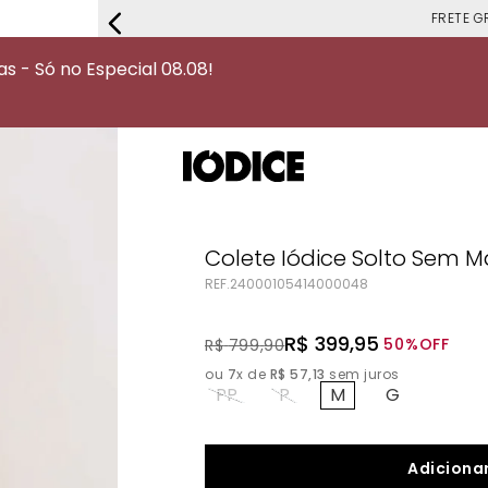
FRETE G
 - Só no Especial 08.08!
Colete Iódice Solto Sem
REF.
24000105414000048
R$
399
,
95
50%
OFF
R$
799
,
90
ou
7
x de
R$
57
,
13
sem juros
PP
P
M
G
Adicionar