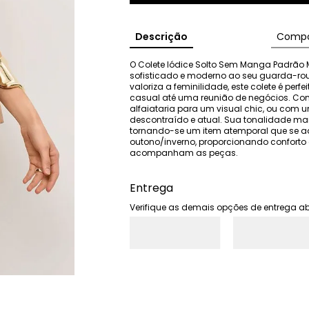
Descrição
Compo
O Colete Iódice Solto Sem Manga Padrão 
sofisticado e moderno ao seu guarda-rou
valoriza a feminilidade, este colete é perf
casual até uma reunião de negócios. Co
alfaiataria para um visual chic, ou com um
descontraído e atual. Sua tonalidade mar
tornando-se um item atemporal que se ada
outono/inverno, proporcionando conforto e
acompanham as peças.
Entrega
Verifique as demais opções de entrega ab