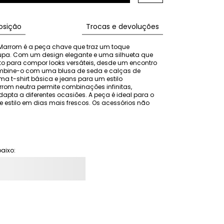
sição
Trocas e devoluções
Marrom é a peça chave que traz um toque 
pa. Com um design elegante e uma silhueta que 
eito para compor looks versáteis, desde um encontro 
mbine-o com uma blusa de seda e calças de 
a t-shirt básica e jeans para um estilo 
rom neutra permite combinações infinitas, 
pta a diferentes ocasiões. A peça é ideal para o 
 estilo em dias mais frescos. Os acessórios não 
aixo: