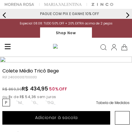
PAGUE COM PIX E GANHE 10% OFF
Especial 08.08: TUDO 50% OFF + 20% EXTRA acima de 2 peças
Shop Now
Colete Médio Tricô Bege
REF.
24100100137000013
R$
434
,
95
50%
OFF
R$
869
,
90
ou
8
x de
R$
54
,
36
sem juros
P
M
G
GG
Tabela de Medidas
Adicionar à sacola