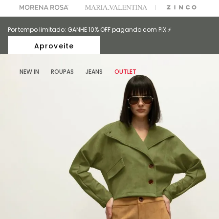
A ESCOLHER SEU LOOK?
FALE COM NOSSA PERSONAL SHOPPER.
Por tempo limitado: GANHE 10% OFF pagando com PIX ⚡️
Aproveite
NEW IN
ROUPAS
JEANS
OUTLET