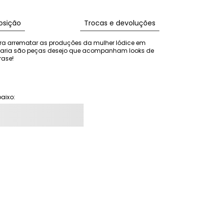
sição
Trocas e devoluções
ra arrematar as produções da mulher Iódice em 
ataria são peças desejo que acompanham looks de 
rase!
aixo: