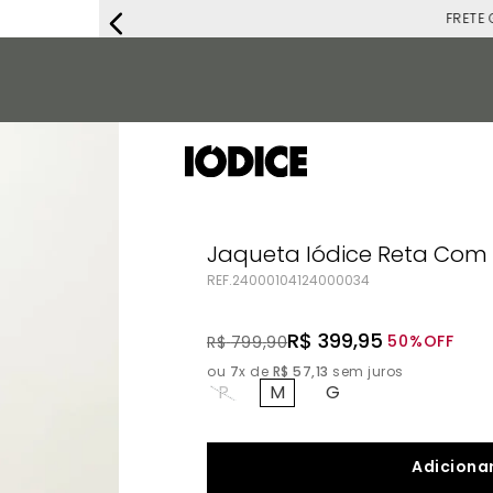
FRETE G
Jaqueta Iódice Reta Com
REF.
24000104124000034
R$
399
,
95
50%
OFF
R$
799
,
90
ou
7
x de
R$
57
,
13
sem juros
P
M
G
Adicionar