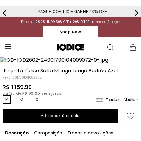
PAGUE COM PIX E GANHE 10% OFF
Especial 08.08: TUDO 50% OFF + 20% EXTRA acima de 2 peças
Shop Now
Jaqueta Iódice Solta Manga Longa Padrão Azul
REF.
24001700104009072
R$
1
.
159
,
90
ou
12
x de
R$
96
,
65
sem juros
P
M
G
Tabela de Medidas
Adicionar à sacola
Descrição
Composição
Trocas e devoluções