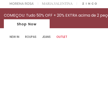
OFF NA SUA 1° COMPRA USANDO O CUPOM: MYFIRSTIOD
COMEÇOU: Tudo 50% OFF + 20% EXTRA acima de 2 peças
Shop Now
NEW IN
ROUPAS
JEANS
OUTLET