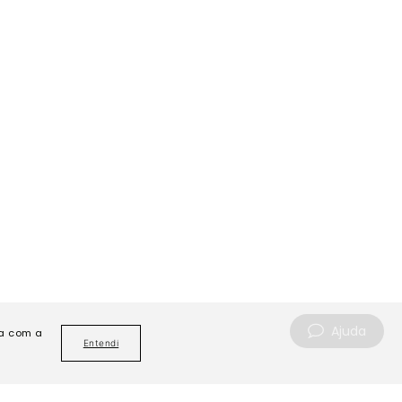
Ajuda
da com a
Entendi