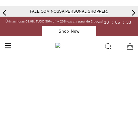
FALE COM NOSSA
PERSONAL SHOPPER.
Últimas horas 08.08: TUDO 50% off + 20% extra a partir de 2 peças!
10
:
06
:
32
Shop Now