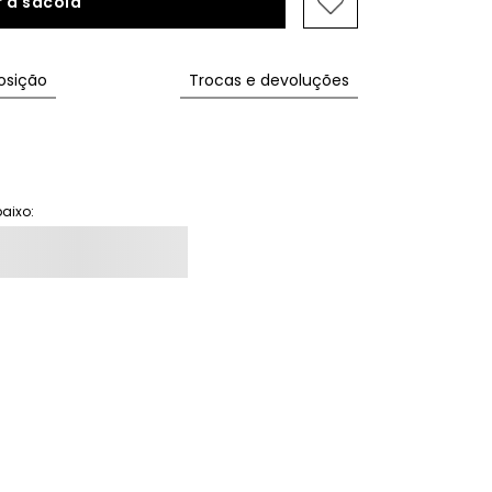
 à sacola
sição
Trocas e devoluções
aixo: