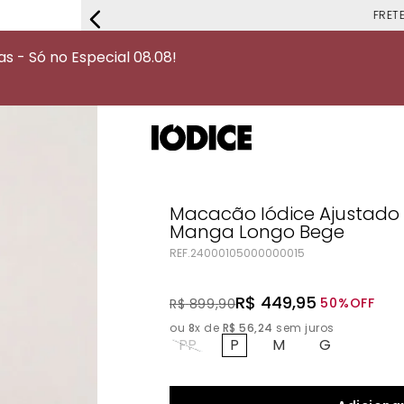
FRETE G
 - Só no Especial 08.08!
Macacão Iódice Ajustado
Manga Longo Bege
REF.
24000105000000015
R$
449
,
95
50%
OFF
R$
899
,
90
ou
8
x de
R$
56
,
24
sem juros
PP
P
M
G