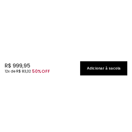
R$
999
,
95
Adicionar à sacola
50%
OFF
12
R$
83
,
32