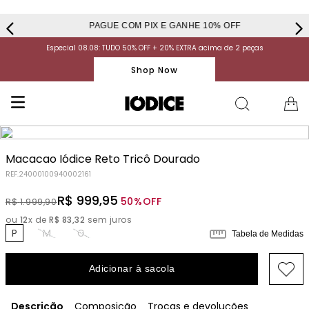
PAGUE COM PIX E GANHE 10% OFF
Especial 08.08: TUDO 50% OFF + 20% EXTRA acima de 2 peças
Shop Now
Macacao Iódice Reto Tricô Dourado
REF.
24000100940002161
R$
999
,
95
50%
OFF
R$
1
.
999
,
90
ou
12
x de
R$
83
,
32
sem juros
P
M
G
Tabela de Medidas
Adicionar à sacola
Descrição
Composição
Trocas e devoluções