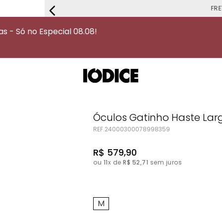
FRETE G
 - Só no Especial 08.08!
Óculos Gatinho Haste Lar
REF.
24000300078998359
R$
579
,
90
ou
11
x de
R$
52
,
71
sem juros
M