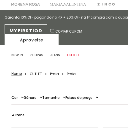
A ESCOLHER SEU LOOK?
FALE COM NOSSA PERSONAL SHOPPER.
Garanta 10% OFF pagando no PIX + 20% OFF na 1ª compra com o cup
MYFIRSTIOD
COPIAR CUPOM
Aproveite
NEW IN
ROUPAS
JEANS
OUTLET
OUTLET
Praia
Praia
Cor
Gênero
Tamanho
Faixas de preço
Verde Claro
Feminino
P
rosa
M
Laranj
(
3
)
(
4
)
(
1
)
(
1
)
(
1
)
4
R$ 194,00
–
R$ 230,00