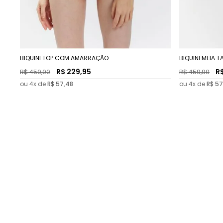
BIQUINI TOP COM AMARRAÇÃO
BIQUINI MEIA
R$
229
,
95
R
R$
459
,
90
R$
459
,
90
ou
4
x de
R$
57
,
48
ou
4
x de
R$
57