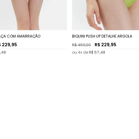
 TAÇA COM AMARRAÇÃO
BIQUINI PUSH UP DETALHE ARGOLA
$
229
,
95
R$
229
,
95
R$
459
,
90
,
48
ou
4
x de
R$
57
,
48