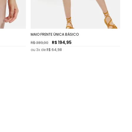
MAIO FRENTE ÚNICA BÁSICO
R$
194
,
95
R$
389
,
90
ou
3
x de
R$
64
,
98