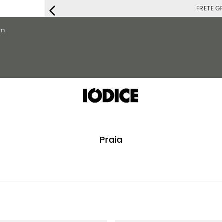
FRETE G
om
Praia
a
Azul
(
1
)
(
1
)