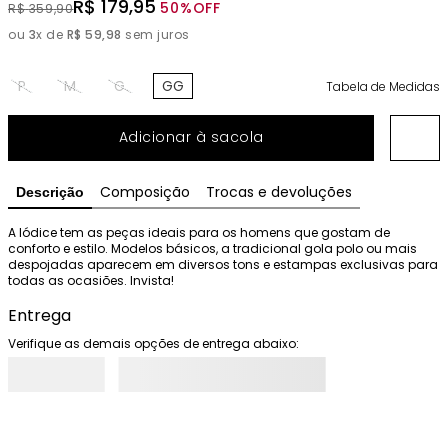
R$
179
,
95
50%
OFF
R$
359
,
90
ou
3
x de
R$
59
,
98
sem juros
P
M
G
GG
Tabela de Medidas
Adicionar à sacola
Composição
Trocas e devoluções
Descrição
A Iódice tem as peças ideais para os homens que gostam de 
conforto e estilo. Modelos básicos, a tradicional gola polo ou mais 
despojadas aparecem em diversos tons e estampas exclusivas para 
todas as ocasiões. Invista!
Entrega
Verifique as demais opções de entrega abaixo: