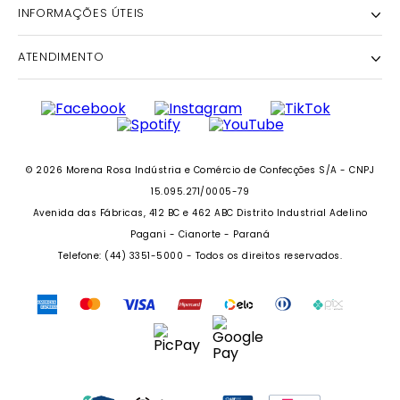
INFORMAÇÕES ÚTEIS
NOSSA HISTÓRIA
NOSSAS LOJAS
ATENDIMENTO
POLÍTICA DE ENTREGA E RETIRADA EM LOJA
POLÍTICA DE PRIVACIDADE
TROCAS E DEVOLUÇÕES
INSTITUTO MORENA ROSA
FALECONOSCO@IODICE.COM.BR
TROQUE FÁCIL
GRUPO MORENA ROSA
WHATSAPP: (41) 4042-1559
REGULAMENTO E PROMOÇÕES
SEJA UM FRANQUEADO
DAS 08 ÀS 18H
© 2026 Morena Rosa Indústria e Comércio de Confecções S/A - CNPJ
RECLAME AQUI
SEJA UM REVENDEDOR
15.095.271/0005-79
PERSONAL SHOPPER
Avenida das Fábricas, 412 BC e 462 ABC Distrito Industrial Adelino
PERSONAL SHOPPER
Pagani - Cianorte - Paraná
Telefone: (44) 3351-5000 - Todos os direitos reservados.