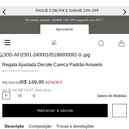
PAGUE COM PIX E GANHE 10% OFF
Por tempo limitado: GANHE 10% OFF pagando com PIX ⚡️
Aproveite
Regata Ajustada Decote Careca Padrão Amarelo
REF.
24000105188000091
R$
149
,
95
50%
OFF
R$
299
,
90
ou
2
x de
R$
74
,
97
sem juros
P
M
G
Tabela de Medidas
Adicionar à sacola
Descrição
Composição
Trocas e devoluções