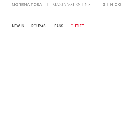
OFF NA SUA 1° COMPRA USANDO O CUPOM: MYFIRSTIOD
NEW IN
ROUPAS
JEANS
OUTLET