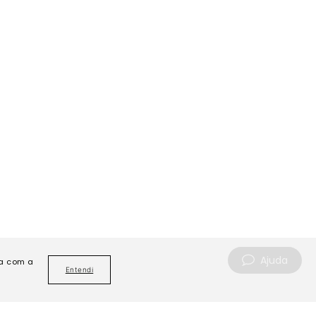
Ajuda
da com a
Entendi