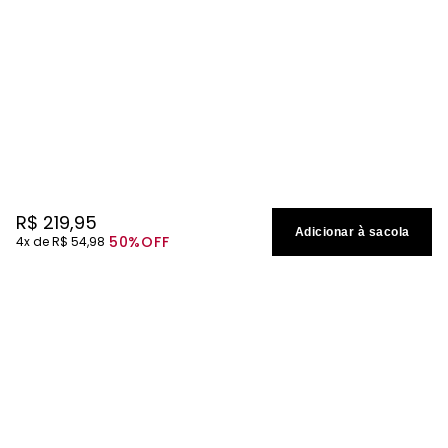
R$
219
,
95
Adicionar à sacola
50%
OFF
4
R$
54
,
98