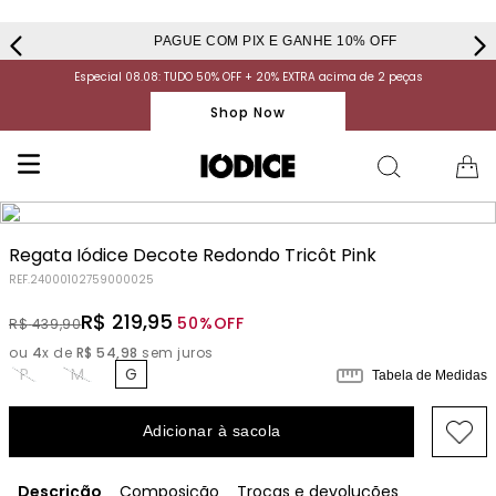
PAGUE COM PIX E GANHE 10% OFF
Especial 08.08: TUDO 50% OFF + 20% EXTRA acima de 2 peças
Shop Now
Regata Iódice Decote Redondo Tricôt Pink
REF.
24000102759000025
R$
219
,
95
50%
OFF
R$
439
,
90
ou
4
x de
R$
54
,
98
sem juros
P
M
G
Tabela de Medidas
Adicionar à sacola
Descrição
Composição
Trocas e devoluções