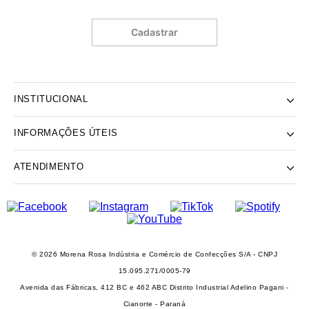
Cadastrar
INSTITUCIONAL
INFORMAÇÕES ÚTEIS
NOSSA HISTÓRIA
NOSSAS LOJAS
ATENDIMENTO
POLÍTICA DE ENTREGA E RETIRADA EM LOJA
POLÍTICA DE PRIVACIDADE
TROCAS E DEVOLUÇÕES
INSTITUTO MORENA ROSA
FALECONOSCO@IODICE.COM.BR
TROQUE FÁCIL
GRUPO MORENA ROSA
WHATSAPP: (41) 4042-1559
REGULAMENTO E PROMOÇÕES
SEJA UM FRANQUEADO
DAS 08 ÀS 18H
© 2026 Morena Rosa Indústria e Comércio de Confecções S/A - CNPJ
RECLAME AQUI
SEJA UM REVENDEDOR
15.095.271/0005-79
PERSONAL SHOPPER
Avenida das Fábricas, 412 BC e 462 ABC Distrito Industrial Adelino Pagani -
PERSONAL SHOPPER
Cianorte - Paraná