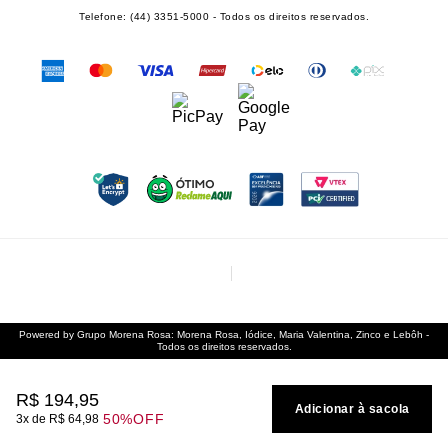
Telefone: (44) 3351-5000 - Todos os direitos reservados.
Powered by Grupo Morena Rosa: Morena Rosa, Iódice, Maria Valentina, Zinco e Lebôh -
Todos os direitos reservados.
R$
194
,
95
Adicionar à sacola
50%
OFF
3
R$
64
,
98