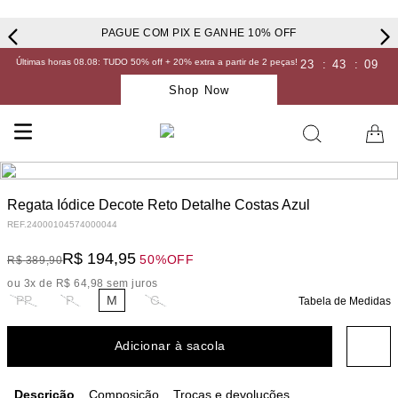
PAGUE COM PIX E GANHE 10% OFF
Últimas horas 08.08: TUDO 50% off + 20% extra a partir de 2 peças!
23
:
43
:
08
Shop Now
Regata Iódice Decote Reto Detalhe Costas Azul
REF.
24000104574000044
R$
194
,
95
50%
OFF
R$
389
,
90
ou
3
x de
R$
64
,
98
sem juros
PP
P
M
G
Tabela de Medidas
Adicionar à sacola
Descrição
Composição
Trocas e devoluções