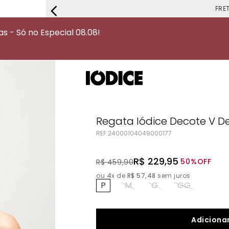
FRETE G
 - Só no Especial 08.08!
Regata Iódice Decote V D
REF.
24000104049000177
R$
229
,
95
50%
OFF
R$
459
,
90
ou
4
x de
R$
57
,
48
sem juros
P
M
G
GG
Adicionar