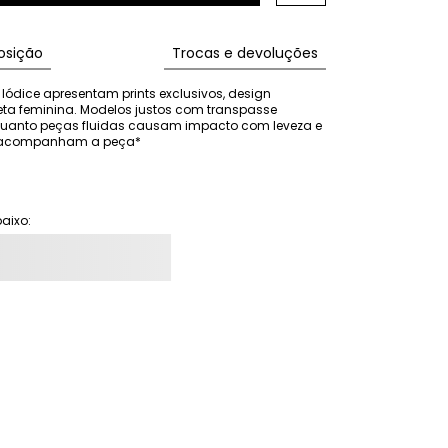
sição
Trocas e devoluções
Iódice apresentam prints exclusivos, design 
eta feminina. Modelos justos com transpasse 
nquanto peças fluidas causam impacto com leveza e 
ão acompanham a peça*
aixo: