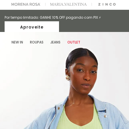
A ESCOLHER SEU LOOK?
FALE COM NOSSA PERSONAL SHOPPER.
Por tempo limitado: GANHE 10% OFF pagando com PIX ⚡️
Aproveite
NEW IN
ROUPAS
JEANS
OUTLET