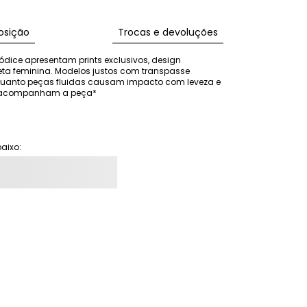
sição
Trocas e devoluções
ódice apresentam prints exclusivos, design 
eta feminina. Modelos justos com transpasse 
nquanto peças fluidas causam impacto com leveza e 
ão acompanham a peça*
aixo: