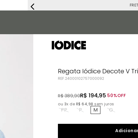
FRETE G
Regata Iódice Decote V Tr
REF.
24000102757000092
R$
194
,
95
50%
OFF
R$
389
,
90
ou
3
x de
R$
64
,
98
sem juros
PP
P
M
G
Adicionar