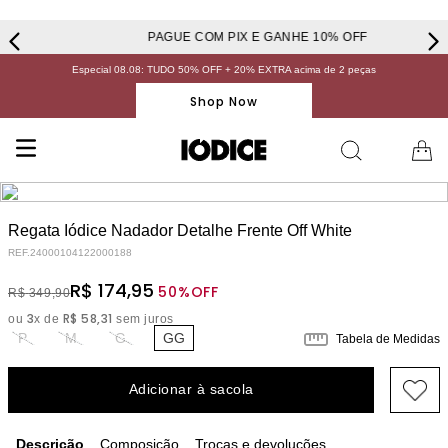
PAGUE COM PIX E GANHE 10% OFF
Especial 08.08: TUDO 50% OFF + 20% EXTRA acima de 2 peças
Shop Now
Regata Iódice Nadador Detalhe Frente Off White
REF.
24000104122000188
R$
174
,
95
50%
OFF
R$
349
,
90
3
R$
58
,
31
ou
x de
sem juros
P
M
G
GG
Tabela de Medidas
Adicionar à sacola
Descrição
Composição
Trocas e devoluções