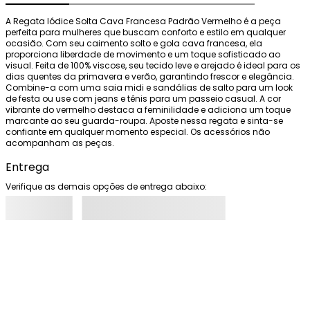
A Regata Iódice Solta Cava Francesa Padrão Vermelho é a peça 
perfeita para mulheres que buscam conforto e estilo em qualquer 
ocasião. Com seu caimento solto e gola cava francesa, ela 
proporciona liberdade de movimento e um toque sofisticado ao 
visual. Feita de 100% viscose, seu tecido leve e arejado é ideal para os 
dias quentes da primavera e verão, garantindo frescor e elegância. 
Combine-a com uma saia midi e sandálias de salto para um look 
de festa ou use com jeans e tênis para um passeio casual. A cor 
vibrante do vermelho destaca a feminilidade e adiciona um toque 
marcante ao seu guarda-roupa. Aposte nessa regata e sinta-se 
confiante em qualquer momento especial. Os acessórios não 
acompanham as peças.
Entrega
Verifique as demais opções de entrega abaixo: