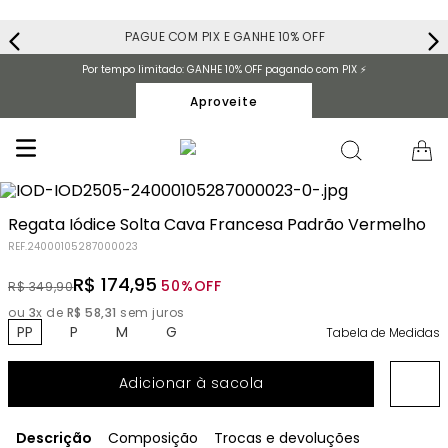
PAGUE COM PIX E GANHE 10% OFF
Por tempo limitado: GANHE 10% OFF pagando com PIX ⚡️
Aproveite
Regata Iódice Solta Cava Francesa Padrão Vermelho
REF.
24000105287000023
R$
174
,
95
50%
OFF
R$
349
,
90
ou
3
x de
R$
58
,
31
sem juros
PP
P
M
G
Tabela de Medidas
Adicionar à sacola
Descrição
Composição
Trocas e devoluções