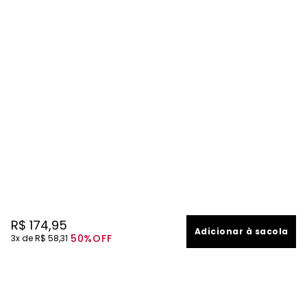
R$
174
,
95
Adicionar à sacola
50%
OFF
3
R$
58
,
31