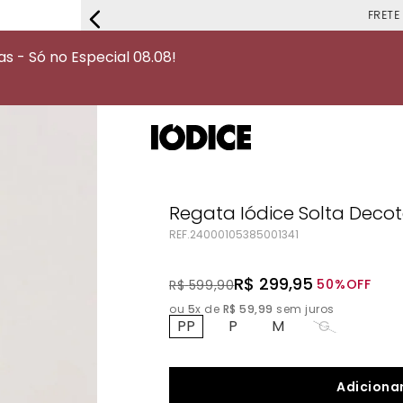
FRETE G
 - Só no Especial 08.08!
Regata Iódice Solta Dec
REF.
24000105385001341
R$
299
,
95
50%
OFF
R$
599
,
90
ou
5
x de
R$
59
,
99
sem juros
PP
P
M
G
Adicionar