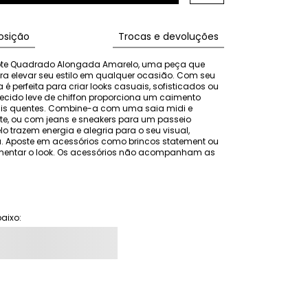
sição
Trocas e devoluções
ote Quadrado Alongada Amarelo, uma peça que 
a elevar seu estilo em qualquer ocasião. Com seu 
é perfeita para criar looks casuais, sofisticados ou 
cido leve de chiffon proporciona um caimento 
 mais quentes. Combine-a com uma saia midi e 
te, ou com jeans e sneakers para um passeio 
 trazem energia e alegria para o seu visual, 
 Aposte em acessórios como brincos statement ou 
entar o look. Os acessórios não acompanham as 
aixo: