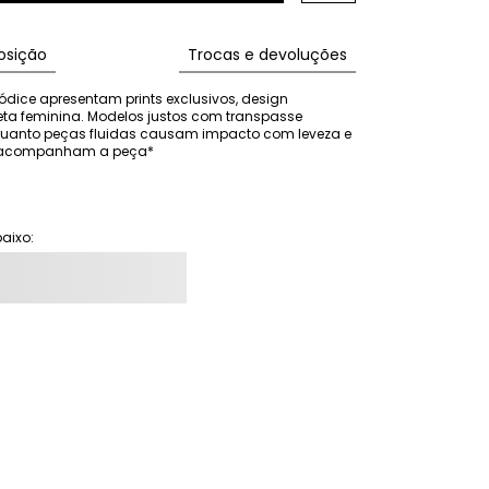
sição
Trocas e devoluções
ódice apresentam prints exclusivos, design 
eta feminina. Modelos justos com transpasse 
nquanto peças fluidas causam impacto com leveza e 
ão acompanham a peça*
aixo: