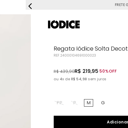
FRETE G
Regata Iódice Solta Deco
REF.
24000104691000023
R$
219
,
95
50%
OFF
R$
439
,
90
ou
4
x de
R$
54
,
98
sem juros
PP
P
M
G
Adicionar