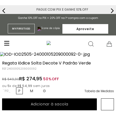
PAGUE COM PIX E GANHE 10% OFF
Ganhe 10% OFF no PIX + 20% OFF na 1ª compra com o cupom
Aproveite
MYFIRSTIOD
Regata Iódice Solta Decote V Padrão Verde
REF.
24000105209000092
R$
274
,
95
50%
OFF
R$
549
,
90
ou
5
x de
R$
54
,
99
sem juros
PP
P
M
G
Tabela de Medidas
Adicionar à sacola