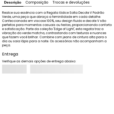
Composição
Trocas e devoluções
Descrição
Realce sua essência com a Regata Iódice Solta Decote V Padrão 
Verde, uma peça que abraça a feminilidade em cada detalhe. 
Confeccionada em viscose 100%, seu design fluido e decote V são 
perfeitos para momentos casuais ou festas, proporcionando conforto 
e sofisticação. Parte da coleção 'Edge of Light', esta regata traz a 
vibração do verde matcha, contrastando com texturas e nuances 
que fazem você brilhar. Combine com jeans de cintura alta para o 
dia ou saia lápis para a noite. Os acessórios não acompanham a 
peça.
Entrega
Verifique as demais opções de entrega abaixo: