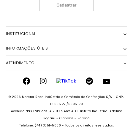
Cadastrar
INSTITUCIONAL
INFORMAÇÕES ÚTEIS
NOSSA HISTÓRIA
NOSSAS LOJAS
ATENDIMENTO
POLÍTICA DE ENTREGA E RETIRADA EM LOJA
POLÍTICA DE PRIVACIDADE
TROCAS E DEVOLUÇÕES
INSTITUTO MORENA ROSA
FALECONOSCO@IODICE.COM.BR
TROQUE FÁCIL
GRUPO MORENA ROSA
WHATSAPP: (41) 4042-1559
REGULAMENTO E PROMOÇÕES
© 2026 Morena Rosa Indústria e Comércio de Confecções S/A - CNPJ
SEJA UM FRANQUEADO
DAS 08 ÀS 18H
RECLAME AQUI
15.095.271/0005-79
SEJA UM REVENDEDOR
Avenida das Fábricas, 412 BC e 462 ABC Distrito Industrial Adelino
PERSONAL SHOPPER
PERSONAL SHOPPER
Pagani - Cianorte - Paraná
Telefone: (44) 3351-5000 - Todos os direitos reservados.