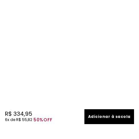
R$
334
,
95
Adicionar à sacola
50%
OFF
6
R$
55
,
82