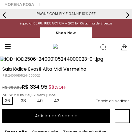
PAGUE COM PIX E GANHE 10% OFF
Especial 08.08: TUDO 50% OFF + 20% EXTRA acima de 2 peças
Shop Now
Saia Iódice Evasê Alta Midi Vermelho
REF.
24000105244000023
R$
334
,
95
50%
OFF
R$
669
,
90
ou
6
x de
R$
55
,
82
sem juros
36
38
40
42
Tabela de Medidas
Adicionar à sacola