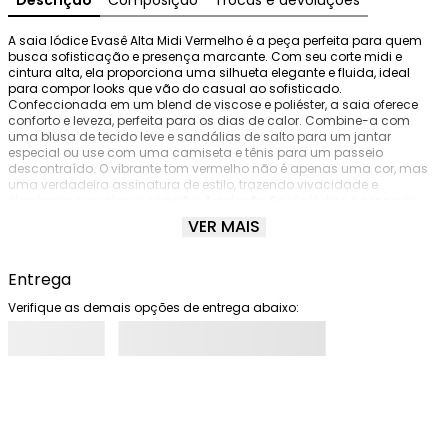
Descrição
Composição
Trocas e devoluções
A saia Iódice Evasê Alta Midi Vermelho é a peça perfeita para quem 
busca sofisticação e presença marcante. Com seu corte midi e 
cintura alta, ela proporciona uma silhueta elegante e fluida, ideal 
para compor looks que vão do casual ao sofisticado. 
Confeccionada em um blend de viscose e poliéster, a saia oferece 
conforto e leveza, perfeita para os dias de calor. Combine-a com 
uma blusa de tecido leve e sandálias de salto para um jantar 
especial ou use com uma camiseta e tênis para um passeio 
descontraído. O vibrante tom vermelho não é apenas uma cor, mas 
uma verdadeira assinatura de estilo, trazendo vivacidade e 
elegância a qualquer ocasião. A coleção Soirée Iódice é pensada 
para transformar momentos em experiências inesquecíveis, e essa 
VER MAIS
saia é um testemunho dessa proposta. Aprecie a fluidez e os detalhes 
únicos que essa peça pode trazer ao seu guarda-roupa. Atenção: 
acessórios não acompanham as peças.
Entrega
Verifique as demais opções de entrega abaixo: