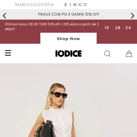
PAGUE COM PIX E GANHE 10% OFF
Últimas horas 08.08: TUDO 50% off + 20% extra a partir de 2
15
:
28
:
23
peças!
Shop Now