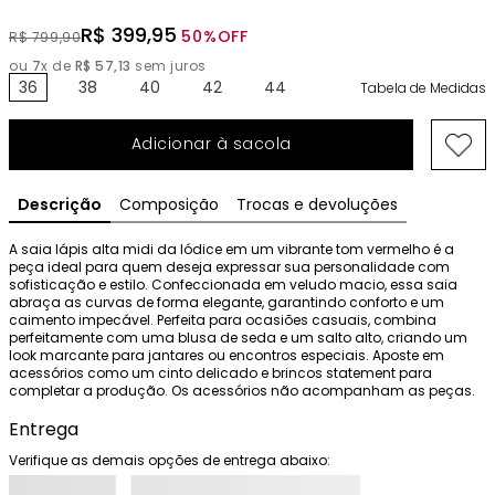
R$
399
,
95
50%
OFF
R$
799
,
90
ou
7
x de
R$
57
,
13
sem juros
36
38
40
42
44
Tabela de Medidas
Adicionar à sacola
Descrição
Composição
Trocas e devoluções
A saia lápis alta midi da Iódice em um vibrante tom vermelho é a 
peça ideal para quem deseja expressar sua personalidade com 
sofisticação e estilo. Confeccionada em veludo macio, essa saia 
abraça as curvas de forma elegante, garantindo conforto e um 
caimento impecável. Perfeita para ocasiões casuais, combina 
perfeitamente com uma blusa de seda e um salto alto, criando um 
look marcante para jantares ou encontros especiais. Aposte em 
acessórios como um cinto delicado e brincos statement para 
completar a produção. Os acessórios não acompanham as peças.
Entrega
Verifique as demais opções de entrega abaixo: