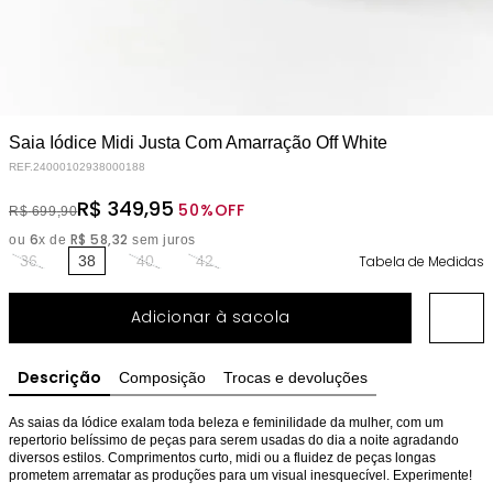
Saia Iódice Midi Justa Com Amarração Off White
REF.
24000102938000188
R$
349
,
95
50%
OFF
R$
699
,
90
6
R$
58
,
32
ou
x de
sem juros
36
38
40
42
Tabela de Medidas
Adicionar à sacola
Descrição
Composição
Trocas e devoluções
As saias da Iódice exalam toda beleza e feminilidade da mulher, com um 
repertorio belíssimo de peças para serem usadas do dia a noite agradando 
diversos estilos. Comprimentos curto, midi ou a fluidez de peças longas 
prometem arrematar as produções para um visual inesquecível. Experimente!