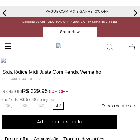
PAGUE COM PIX E GANHE 10% OFF
Especial 08.08: TUDO 50% OFF + 20% EXTRA acima de 2 peças
Shop Now
Saia Iódice Midi Justa Com Fenda Vermelho
REF.
24000104417000023
R$
229
,
95
50%
OFF
R$
459
,
90
ou
4
x de
R$
57
,
48
sem juros
36
38
40
42
Tabela de Medidas
Adicionar à sacola
Descrição
Composição
Trocas e devoluções