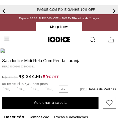
PAGUE COM PIX E GANHE 10% OFF
Especial 08.08: TUDO 50% OFF + 20% EXTRA acima de 2 peças
Shop Now
Saia Iódice Midi Reta Com Fenda Laranja
REF.
24000103533000081
R$
344
,
95
50%
OFF
R$
689
,
90
6
R$
57
,
49
ou
x de
sem juros
34
36
38
40
42
Tabela de Medidas
Adicionar à sacola
Descrição
Composição
Trocas e devoluções