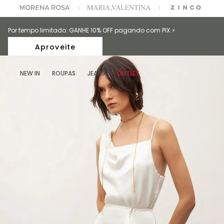
A ESCOLHER SEU LOOK?
FALE COM NOSSA PERSONAL SHOPPER.
Por tempo limitado: GANHE 10% OFF pagando com PIX ⚡️
Aproveite
NEW IN
ROUPAS
JEANS
OUTLET