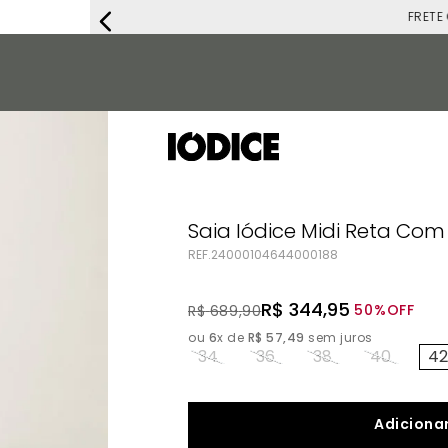
FRETE G
Saia Iódice Midi Reta Com
REF.
24000104644000188
R$
344
,
95
50%
OFF
R$
689
,
90
ou
6
x de
R$
57
,
49
sem juros
34
36
38
40
42
Adicionar