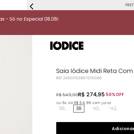
FRETE G
 - Só no Especial 08.08!
Saia Iódice Midi Reta Co
REF.
24000103957000066
R$
274
,
95
50%
OFF
R$
549
,
90
ou
5
x de
R$
54
,
99
sem juros
36
38
40
42
Adicionar