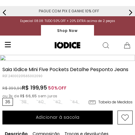
PAGUE COM PIX E GANHE 10% OFF
Especial 08.08: TUDO 50% OFF + 20% EXTRA acima de 2 peças
Shop Now
Saia Iódice Mini Five Pockets Detalhe Pesponto Jeans
REF.
24000201565002090
R$
199
,
95
50%
OFF
R$
399
,
90
ou
3
x de
R$
66
,
65
sem juros
36
38
40
42
44
Tabela de Medidas
Adicionar à sacola
Descrição
Composição
Trocas e devoluções