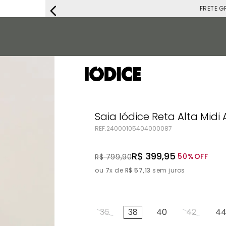
FRETE G
Saia Iódice Reta Alta Midi 
REF.
24000105404000087
R$
399
,
95
50%
OFF
R$
799
,
90
ou
7
x de
R$
57
,
13
sem juros
36
38
40
42
4