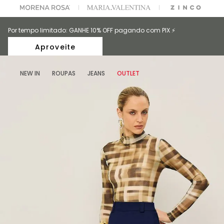
A ESCOLHER SEU LOOK?
FALE COM NOSSA PERSONAL SHOPPER.
Por tempo limitado: GANHE 10% OFF pagando com PIX ⚡️
Aproveite
NEW IN
ROUPAS
JEANS
OUTLET