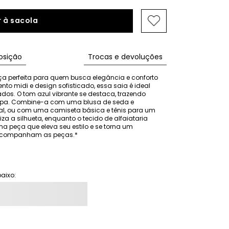
 à sacola
sição
Trocas e devoluções
eça perfeita para quem busca elegância e conforto 
 midi e design sofisticado, essa saia é ideal 
os. O tom azul vibrante se destaca, trazendo 
oupa. Combine-a com uma blusa de seda e 
al, ou com uma camiseta básica e tênis para um 
za a silhueta, enquanto o tecido de alfaiataria 
a peça que eleva seu estilo e se torna um 
o acompanham as peças.*
aixo: