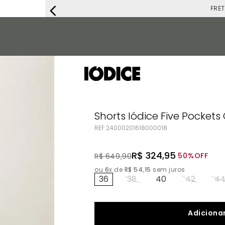
FRETE G
Shorts Iódice Five Pocket
REF.
24000201618000018
R$
324
,
95
50%
OFF
R$
649
,
90
ou
6
x de
R$
54
,
15
sem juros
36
38
40
42
4
Adicionar