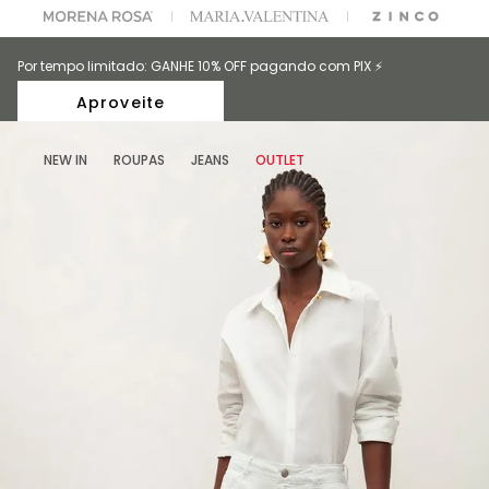
A ESCOLHER SEU LOOK?
FALE COM NOSSA PERSONAL SHOPPER.
Por tempo limitado: GANHE 10% OFF pagando com PIX ⚡️
Aproveite
NEW IN
ROUPAS
JEANS
OUTLET