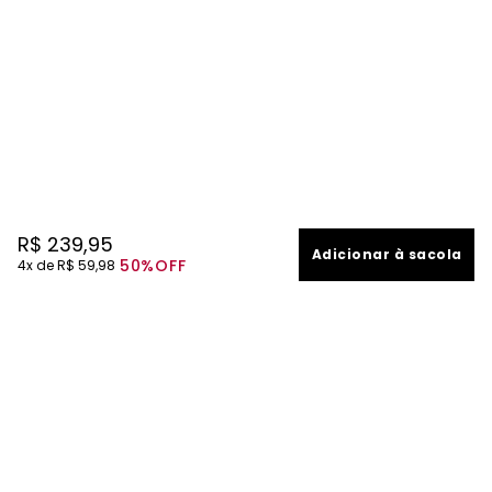
R$
239
,
95
Adicionar à sacola
50%
OFF
4
R$
59
,
98