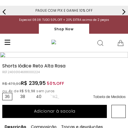
PAGUE COM PIX E GANHE 10% OFF
Especial 08.08: TUDO 50% OFF + 20% EXTRA acima de 2 peças
Shop Now
Shorts Iódice Reto Alta Rosa
REF.
24000104688000224
R$
239
,
95
50%
OFF
R$
479
,
90
ou
4
x de
R$
59
,
98
sem juros
36
38
40
42
Tabela de Medidas
Adicionar à sacola
Descrição
Composição
Trocas e devoluções