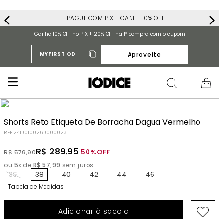
PAGUE COM PIX E GANHE 10% OFF
Ganhe 10% OFF no PIX + 20% OFF na 1ª compra com o cupom
Aproveite
MYFIRSTIOD
Shorts Reto Etiqueta De Borracha Dagua Vermelho
REF.
24100100260000023
R$
289
,
95
50%
OFF
R$
579
,
90
ou
5
x de
R$
57
,
99
sem juros
36
38
40
42
44
46
Tabela de Medidas
Adicionar à sacola