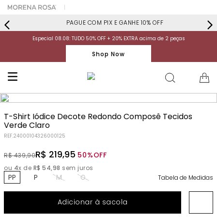
PAGUE COM PIX E GANHE 10% OFF
Especial 08.08: TUDO 50% OFF + 20% EXTRA acima de 2 peças
Shop Now
T-Shirt Iódice Decote Redondo Composê Tecidos
Verde Claro
REF.
24000104326000125
R$
219
,
95
50%
OFF
R$
439
,
90
ou
4
x de
R$
54
,
98
sem juros
PP
P
M
G
Tabela de Medidas
Adicionar à sacola