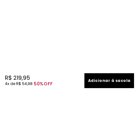
R$
219
,
95
Adicionar à sacola
50%
OFF
4
R$
54
,
98