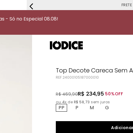
FRETE G
 - Só no Especial 08.08!
Top Decote Careca Sem A
REF.
24000105187000010
R$
234
,
95
50%
OFF
R$
469
,
90
ou
4
x de
R$
58
,
73
sem juros
PP
P
M
G
Adicionar