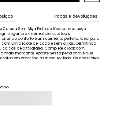
sição
Trocas e devoluções
e Careca Sem Alça Preto da Iódice, uma peça 
n elegante e minimalista, este top é 
nando conforto e um caimento perfeito. Ideal para 
ta com um decote delicado e sem alças, permitindo 
calças de alfaiataria. Complete o look com 
da mais marcante. Aposte nessa peça chave que 
entos em experiências inesquecíveis. Os acessórios 
aixo: