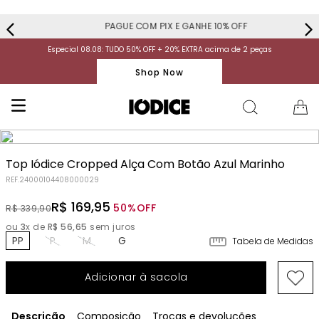
PAGUE COM PIX E GANHE 10% OFF
Especial 08.08: TUDO 50% OFF + 20% EXTRA acima de 2 peças
Shop Now
Top Iódice Cropped Alça Com Botão Azul Marinho
REF.
24000104408000029
R$
169
,
95
50%
OFF
R$
339
,
90
ou
3
x de
R$
56
,
65
sem juros
PP
P
M
G
Tabela de Medidas
Adicionar à sacola
Descrição
Composição
Trocas e devoluções