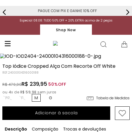
PAGUE COM PIX E GANHE 10% OFF
Especial 08.08: TUDO 50% OFF + 20% EXTRA acima de 2 peças
Shop Now
Top Iódice Cropped Alça Com Recorte Off White
REF.
24000104316000188
R$
239
,
95
50%
OFF
R$
479
,
90
ou
4
x de
R$
59
,
98
sem juros
PP
P
M
G
Tabela de Medidas
Adicionar à sacola
Descrição
Composição
Trocas e devoluções