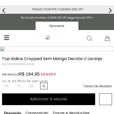
PAGUE COM PIX E GANHE 10% OFF
Por tempo limitado: GANHE 10% OFF pagando com PIX ⚡️
Aproveite
Top Iódice Cropped Sem Manga Decote U Laranja
REF.
24000103840000081
R$
194
,
95
50%
OFF
R$
389
,
90
ou
x de
sem juros
3
R$
64
,
98
PP
P
M
G
Tabela de Medidas
Adicionar à sacola
Composição
Trocas e devoluções
Descrição