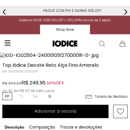
PAGUE COM PIX E GANHE 10% OFF
Especial 08.08: TUDO 50% OFF + 20% EXTRA acima de 2 peças
Shop Now
Top Iódice Decote Reto Alça Fina Amarelo
REF.
24000105127000091
R$
249
,
95
50%
OFF
R$
499
,
90
ou
x de
sem juros
4
R$
62
,
48
PP
P
M
G
Tabela de Medidas
Adicionar à sacola
Composição
Trocas e devoluções
Descrição