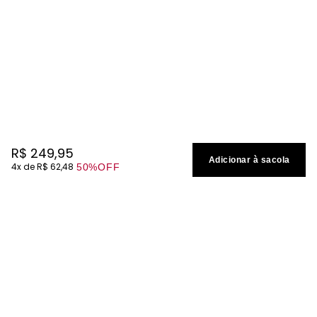
R$
249
,
95
Adicionar à sacola
4
R$
62
,
48
50%
OFF