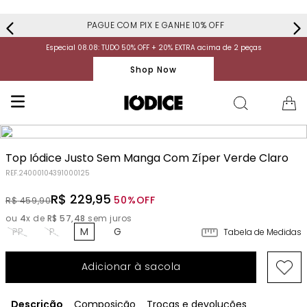
PAGUE COM PIX E GANHE 10% OFF
Especial 08.08: TUDO 50% OFF + 20% EXTRA acima de 2 peças
Shop Now
Top Iódice Justo Sem Manga Com Zíper Verde Claro
REF.
24000104391000125
R$
229
,
95
50%
OFF
R$
459
,
90
ou
4
x de
R$
57
,
48
sem juros
PP
P
M
G
Tabela de Medidas
Adicionar à sacola
Descrição
Composição
Trocas e devoluções