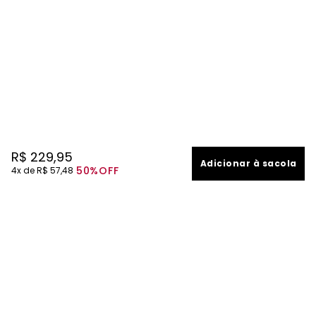
R$
229
,
95
Adicionar à sacola
50%
OFF
4
R$
57
,
48