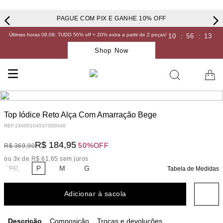
PAGUE COM PIX E GANHE 10% OFF
Últimas horas 08.08: TUDO 50% off + 20% extra a partir de 2 peças!
10
:
56
:
13
Shop Now
Top Iódice Reto Alça Com Amarração Bege
REF.
24000104537000046
R$
184
,
95
50%
OFF
R$
369
,
90
ou
3
x de
R$
61
,
65
sem juros
PP
P
M
G
Tabela de Medidas
Adicionar à sacola
Descrição
Composição
Trocas e devoluções