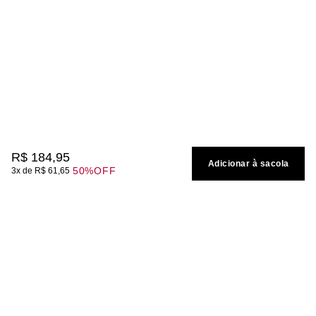
R$
184
,
95
Adicionar à sacola
50%
OFF
3
R$
61
,
65