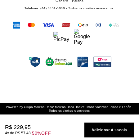
Cianorte - Paraná
Telefone: (44) 3351-5000 - Todos os direitos reservados.
Powered by Grupo Morena Rosa: Morena Rosa, Iódice, Maria Valentina, Zinco e Lebôh -
Todos os direitos reservados.
R$
229
,
95
Adicionar à sacola
50%
OFF
4
R$
57
,
48