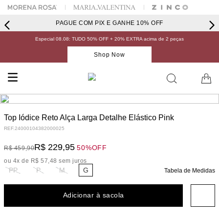
PAGUE COM PIX E GANHE 10% OFF
Especial 08.08: TUDO 50% OFF + 20% EXTRA acima de 2 peças
Shop Now
Top Iódice Reto Alça Larga Detalhe Elástico Pink
REF.
24000104382000025
R$
229
,
95
50%
OFF
R$
459
,
90
ou
4
x de
R$
57
,
48
sem juros
PP
P
M
G
Tabela de Medidas
Adicionar à sacola