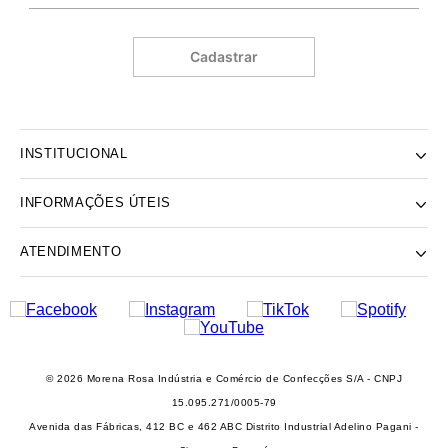
Cadastrar
INSTITUCIONAL
INFORMAÇÕES ÚTEIS
NOSSA HISTÓRIA
NOSSAS LOJAS
ATENDIMENTO
POLÍTICA DE ENTREGA E RETIRADA EM LOJA
POLÍTICA DE PRIVACIDADE
TROCAS E DEVOLUÇÕES
INSTITUTO MORENA ROSA
FALECONOSCO@IODICE.COM.BR
TROQUE FÁCIL
GRUPO MORENA ROSA
WHATSAPP: (41) 4042-1559
REGULAMENTO E PROMOÇÕES
SEJA UM FRANQUEADO
DAS 08 ÀS 18H
© 2026 Morena Rosa Indústria e Comércio de Confecções S/A - CNPJ
RECLAME AQUI
SEJA UM REVENDEDOR
15.095.271/0005-79
PERSONAL SHOPPER
Avenida das Fábricas, 412 BC e 462 ABC Distrito Industrial Adelino Pagani -
PERSONAL SHOPPER