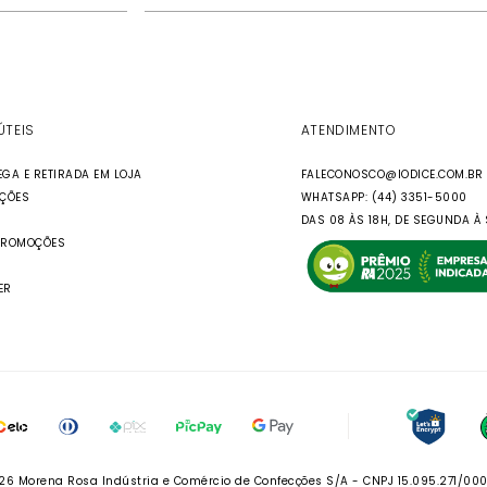
ÚTEIS
ATENDIMENTO
EGA E RETIRADA EM LOJA
FALECONOSCO@IODICE.COM.BR
UÇÕES
WHATSAPP: (44) 3351-5000
DAS 08 ÀS 18H, DE SEGUNDA À 
PROMOÇÕES
ER
26 Morena Rosa Indústria e Comércio de Confecções S/A - CNPJ 15.095.271/00