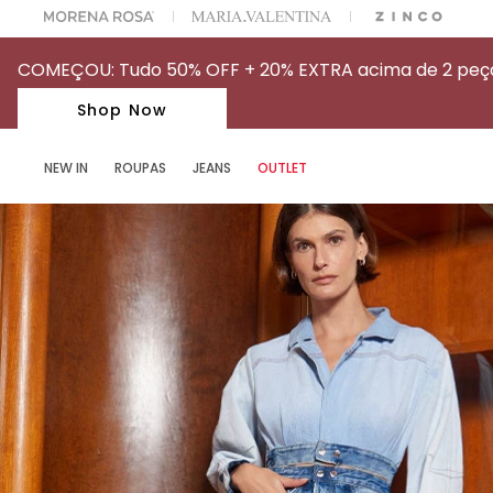
A ESCOLHER SEU LOOK?
FALE COM NOSSA PERSONAL SHOPPER.
COMEÇOU: Tudo 50% OFF + 20% EXTRA acima de 2 peças
Shop Now
NEW IN
ROUPAS
JEANS
OUTLET