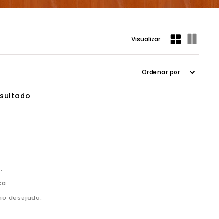
.
ca.
mo desejado.